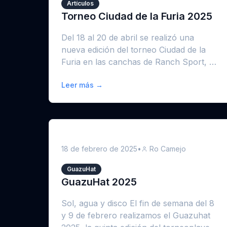
Artículos
Torneo Ciudad de la Furia 2025
Del 18 al 20 de abril se realizó una
nueva edición del torneo Ciudad de la
Furia en las canchas de Ranch Sport, en
Benavidez, ...
Leer más →
18 de febrero de 2025
•
Ro Camejo
GuazuHat
GuazuHat 2025
Sol, agua y disco El fin de semana del 8
y 9 de febrero realizamos el Guazuhat