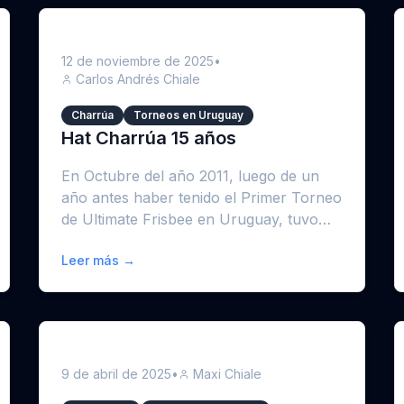
12 de noviembre de 2025
•
Carlos Andrés Chiale
Charrúa
Torneos en Uruguay
Hat Charrúa 15 años
En Octubre del año 2011, luego de un
año antes haber tenido el Primer Torneo
de Ultimate Frisbee en Uruguay, tuvo
lugar el primer Hat qu...
Leer más →
9 de abril de 2025
•
Maxi Chiale