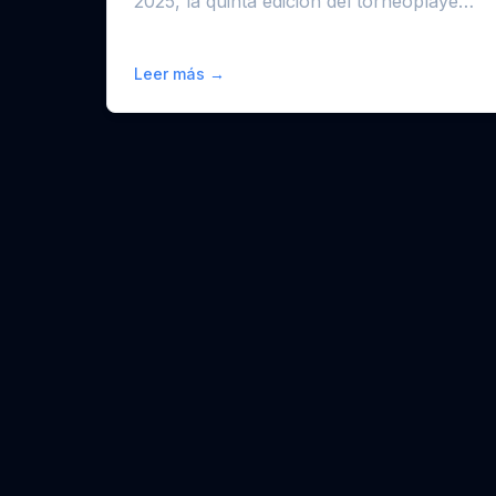
2025, la quinta edición del torneoplayero
modalidad hat en el ba...
Leer más →