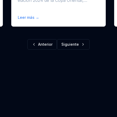
edición 2024 de la Copa Oriental,
consolidándose una...
Leer más →
Anterior
Siguiente