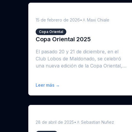
15 de febrero de 2026
•
Maxi Chiale
Copa Oriental
Copa Oriental 2025
El pasado 20 y 21 de diciembre, en el
Club Lobos de Maldonado, se celebró
una nueva edición de la Copa Oriental,
consolidándose u...
Leer más →
28 de abril de 2025
•
Sebastian Nuñez