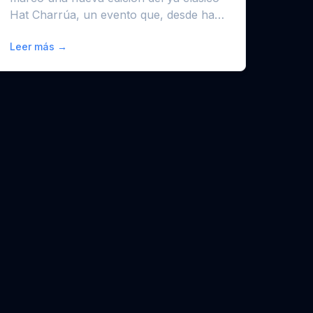
Hat Charrúa, un evento que, desde hace
...
Leer más →