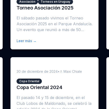
Asociación
Torneos en Uruguay
Torneo Asociación 2025
El sábado pasado vivimos el Torneo
Asociación 2025 en el Parque Andalucía.
Un evento que reunió a más de 50
socios ...
Leer más →
30 de diciembre de 2024
•
Maxi Chiale
Copa Oriental
Copa Oriental 2024
El pasado 14 y 15 de diciembre, en el
Club Lobos de Maldonado, se celebró la