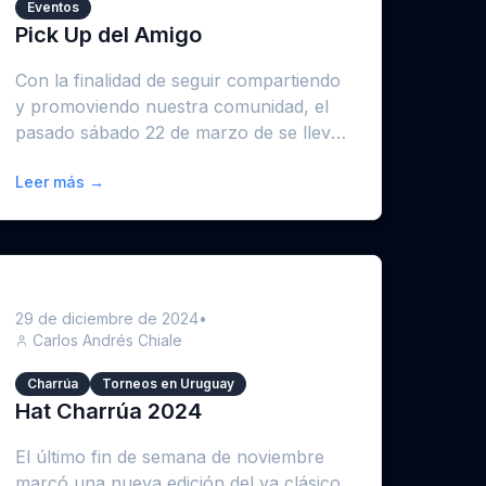
Eventos
Pick Up del Amigo
Con la finalidad de seguir compartiendo
y promoviendo nuestra comunidad, el
pasado sábado 22 de marzo de se llevó
a cabo el primer pick ...
Leer más →
29 de diciembre de 2024
•
Carlos Andrés Chiale
Charrúa
Torneos en Uruguay
Hat Charrúa 2024
El último fin de semana de noviembre
marcó una nueva edición del ya clásico