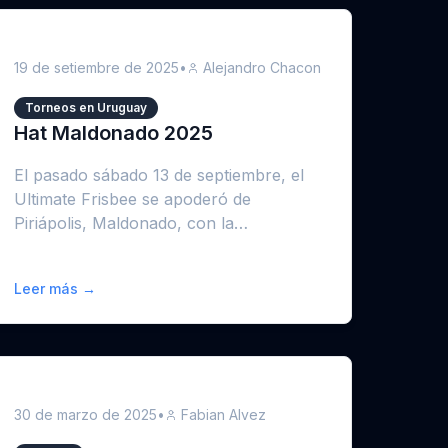
19 de setiembre de 2025
•
Alejandro Chacon
Torneos en Uruguay
Hat Maldonado 2025
El pasado sábado 13 de septiembre, el
Ultimate Frisbee se apoderó de
Piriápolis, Maldonado, con la
celebración de la terce...
Leer más →
30 de marzo de 2025
•
Fabian Alvez