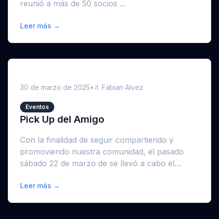
reunió a más de 50 socios ...
Leer más →
30 de marzo de 2025
•
Fabian Alvez
Eventos
Pick Up del Amigo
Con la finalidad de seguir compartiendo y
promoviendo nuestra comunidad, el pasado
sábado 22 de marzo de se llevó a cabo el
primer pick ...
Leer más →