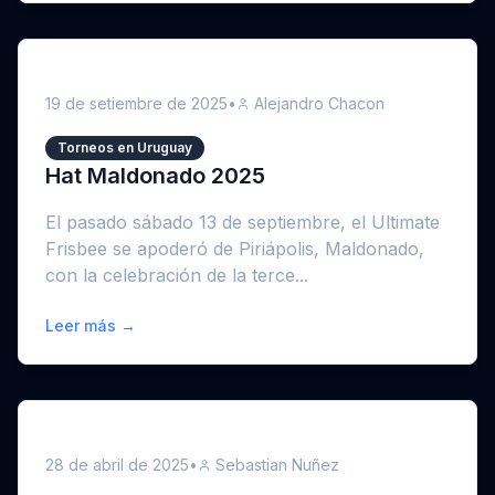
19 de setiembre de 2025
•
Alejandro Chacon
Torneos en Uruguay
Hat Maldonado 2025
El pasado sábado 13 de septiembre, el Ultimate
Frisbee se apoderó de Piriápolis, Maldonado,
con la celebración de la terce...
Leer más →
28 de abril de 2025
•
Sebastian Nuñez