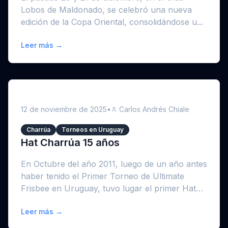
Lobos de Maldonado, se celebró una nueva
edición de la Copa Oriental, consolidándose u...
Leer más →
12 de noviembre de 2025
•
Carlos Andrés Chiale
Charrúa
Torneos en Uruguay
Hat Charrúa 15 años
En Octubre del año 2011, luego de un año antes
haber tenido el Primer Torneo de Ultimate
Frisbee en Uruguay, tuvo lugar el primer Hat
qu...
Leer más →