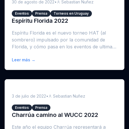
30 de agosto de 2022
•
Sebastian Nuñez
Eventos
Prensa
Torneos en Uruguay
Espíritu Florida 2022
Espíritu Florida es el nuevo torneo HAT (al
sombrero) impulsado por la comunidad de
Florida, y cómo pasa en los eventos de ultimate
fris...
Leer más →
3 de julio de 2022
•
Sebastian Nuñez
Eventos
Prensa
Charrúa camino al WUCC 2022
Este año el equipo Charrúa representará a