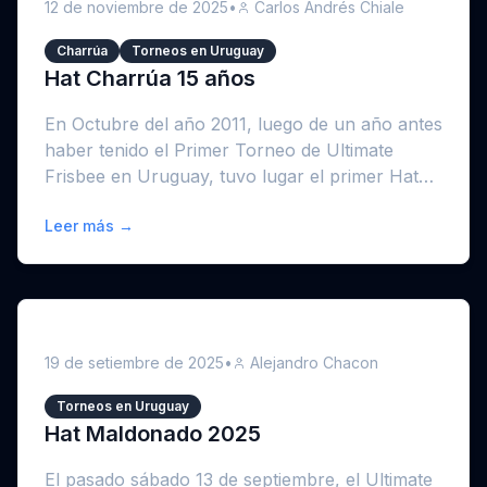
12 de noviembre de 2025
•
Carlos Andrés Chiale
Charrúa
Torneos en Uruguay
Hat Charrúa 15 años
En Octubre del año 2011, luego de un año antes
haber tenido el Primer Torneo de Ultimate
Frisbee en Uruguay, tuvo lugar el primer Hat
qu...
Leer más →
19 de setiembre de 2025
•
Alejandro Chacon
Torneos en Uruguay
Hat Maldonado 2025
El pasado sábado 13 de septiembre, el Ultimate