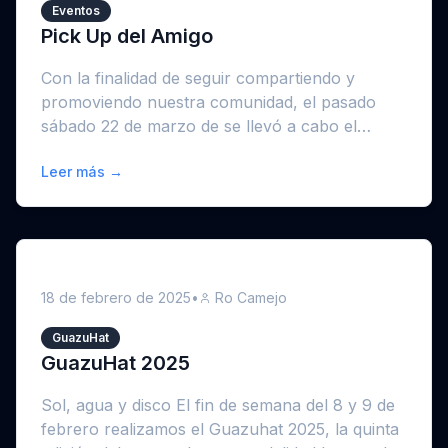
Eventos
Pick Up del Amigo
Con la finalidad de seguir compartiendo y
promoviendo nuestra comunidad, el pasado
sábado 22 de marzo de se llevó a cabo el
primer pick ...
Leer más →
18 de febrero de 2025
•
Ro Camejo
GuazuHat
GuazuHat 2025
Sol, agua y disco El fin de semana del 8 y 9 de
febrero realizamos el Guazuhat 2025, la quinta