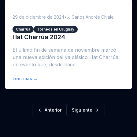
29 de diciembre de 2024
•
Carlos Andrés Chiale
Charrúa
Torneos en Uruguay
Hat Charrúa 2024
El último fin de semana de noviembre marcó
una nueva edición del ya clásico Hat Charrúa,
un evento que, desde hace ...
Leer más →
Anterior
Siguiente