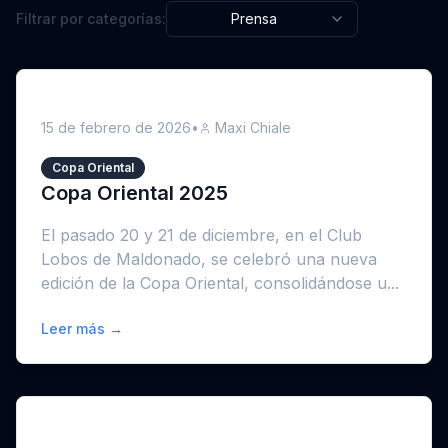
Filtrar por categorías:
Prensa
15 de febrero de 2026
•
Maxi Chiale
Copa Oriental
Copa Oriental 2025
El pasado 20 y 21 de diciembre, en el Club
Lobos de Maldonado, se celebró una nueva
edición de la Copa Oriental, consolidándose u...
Leer más →