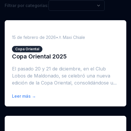
Filtrar por categorías:
15 de febrero de 2026
•
Maxi Chiale
Copa Oriental
Copa Oriental 2025
El pasado 20 y 21 de diciembre, en el Club
Lobos de Maldonado, se celebró una nueva
edición de la Copa Oriental, consolidándose u...
Leer más →