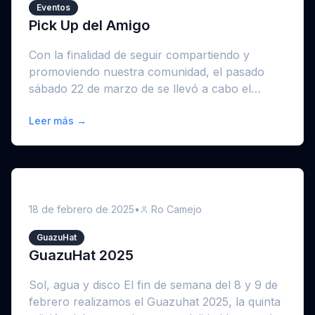
Eventos
Pick Up del Amigo
Con la finalidad de seguir compartiendo y
promoviendo nuestra comunidad, el pasado
sábado 22 de marzo de se llevó a cabo el
primer pick ...
Leer más →
18 de febrero de 2025
•
Ro Camejo
GuazuHat
GuazuHat 2025
Sol, agua y disco El fin de semana del 8 y 9 de
febrero realizamos el Guazuhat 2025, la quinta