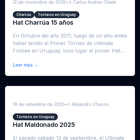
12 de noviembre de 2025
•
Carlos Andrés Chiale
Charrúa
Torneos en Uruguay
Hat Charrúa 15 años
En Octubre del año 2011, luego de un año antes
haber tenido el Primer Torneo de Ultimate
Frisbee en Uruguay, tuvo lugar el primer Hat
qu...
Leer más →
19 de setiembre de 2025
•
Alejandro Chacon
Torneos en Uruguay
Hat Maldonado 2025
El pasado sábado 13 de septiembre, el Ultimate