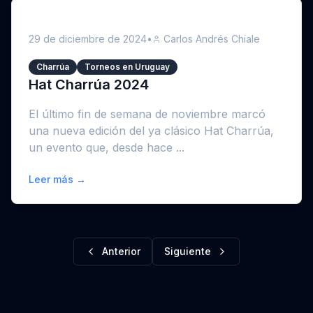
29 de diciembre de 2024
•
Carlos Andrés Chiale
Charrúa
Torneos en Uruguay
Hat Charrúa 2024
El último fin de semana de noviembre marcó
una nueva edición del ya clásico Hat Charrúa,
un evento que, desde hace ...
Leer más →
Anterior
Siguiente