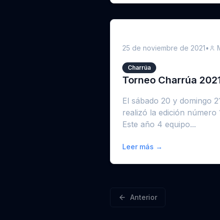
25 de noviembre de 2021
•
Charrúa
Torneo Charrúa 202
El sábado 20 y domingo 2
realizó la edición número
Este año 4 equipo...
Leer más →
Anterior