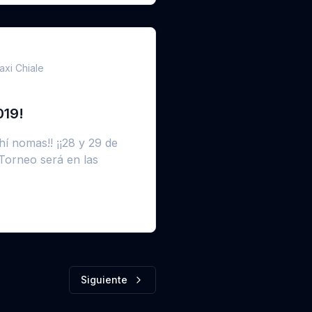
axi Chiale
019!
hí nomas!! ¡¡28 y 29 de
 Torneo será en las
Siguiente