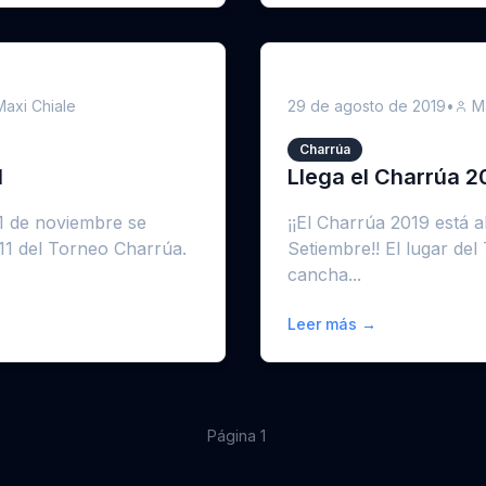
Maxi Chiale
29 de agosto de 2019
•
M
Charrúa
1
Llega el Charrúa 2
1 de noviembre se
¡¡El Charrúa 2019 está a
 11 del Torneo Charrúa.
Setiembre!! El lugar del
cancha...
Leer más →
Página
1