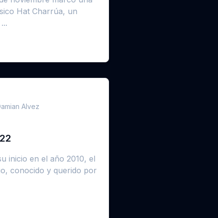
ásico Hat Charrúa, un
..
amian Alvez
022
 inicio en el año 2010, el
uo, conocido y querido por