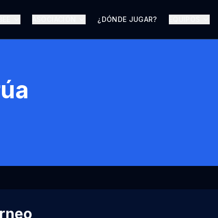
BEE
ASOCIACIÓN
¿DÓNDE JUGAR?
EQUIPOS
rúa
orneo