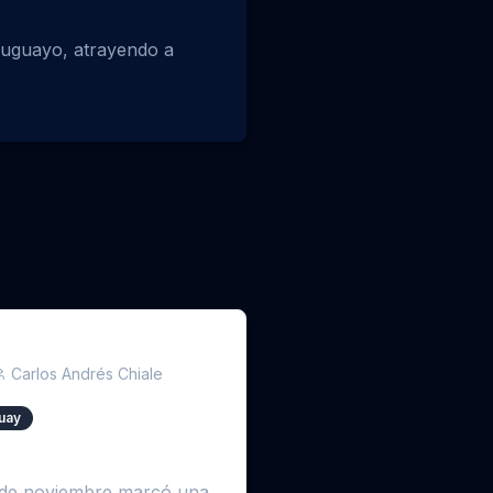
uruguayo, atrayendo a
Carlos Andrés Chiale
uay
a de noviembre marcó una