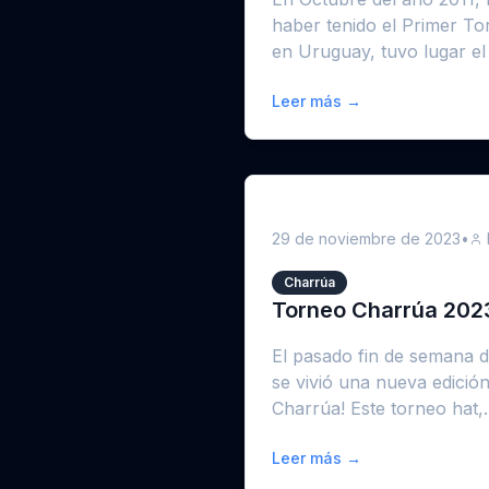
haber tenido el Primer To
en Uruguay, tuvo lugar el 
Leer más →
29 de noviembre de 2023
•
Charrúa
Torneo Charrúa 202
El pasado fin de semana d
se vivió una nueva edición
Charrúa! Este torneo hat,..
Leer más →