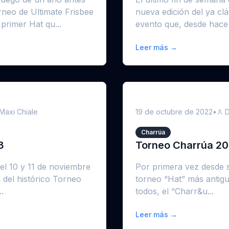
rneo de Ultimate Frisbee
nueva edición del ya cl
primer Hat qu...
evento que, desde hace .
Leer más →
Maxi Chiale
19 de octubre de 2022
•
D
Charrúa
3
Torneo Charrúa 2
el 10 y 11 de noviembre
Por primera vez desde su
 del histórico Torneo
torneo “Hat” más antig
.
todos, el “Charr&u...
Leer más →