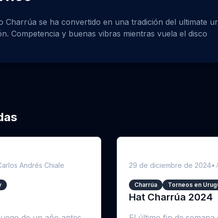
eo Charrúa se ha convertido en una tradición del ultimate 
ión. Competencia y buenas vibras mientras vuela el disco
das
Carlos Andrés Chiale
29 de diciembre de 2024
•
y
Charrúa
Torneos en Urug
Hat Charrúa 2024
luego de un año antes
El último fin de seman