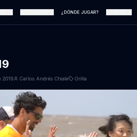
BEE
ASOCIACIÓN
¿DÓNDE JUGAR?
EQUIPOS
19
e 2019
Carlos Andrés Chiale
Orilla