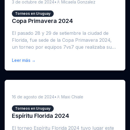
3 de octubre de 2024
•
Micaela Gonzalez
Torneos en Uruguay
Copa Primavera 2024
El pasado 28 y 29 de setiembre la ciudad de
Florida, fue sede de la Copa Primavera 2024,
un torneo por equipos 7vs7 que realizaba su
segunda edici&oac...
Leer más →
16 de agosto de 2024
•
Maxi Chiale
Torneos en Uruguay
Espíritu Florida 2024
El torneo Espíritu Florida 2024 tuvo lugar este