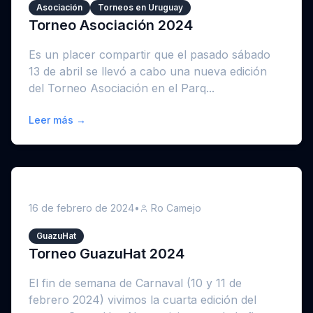
Asociación
Torneos en Uruguay
Torneo Asociación 2024
Es un placer compartir que el pasado sábado
13 de abril se llevó a cabo una nueva edición
del Torneo Asociación en el Parq...
Leer más →
16 de febrero de 2024
•
Ro Camejo
GuazuHat
Torneo GuazuHat 2024
El fin de semana de Carnaval (10 y 11 de
febrero 2024) vivimos la cuarta edición del