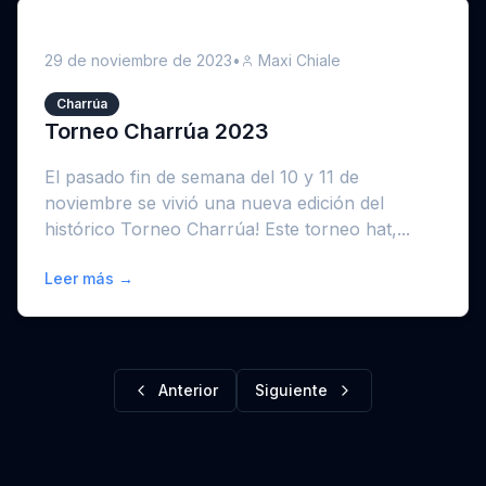
29 de noviembre de 2023
•
Maxi Chiale
Charrúa
Torneo Charrúa 2023
El pasado fin de semana del 10 y 11 de
noviembre se vivió una nueva edición del
histórico Torneo Charrúa! Este torneo hat,...
Leer más →
Anterior
Siguiente