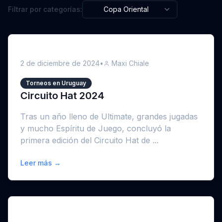
Filtrar por categorías:
Copa Oriental
2 de diciembre de 2024
•
Maxi Chiale
Torneos en Uruguay
Circuito Hat 2024
Tras un año lleno de Ultimate, grandes jugadas
y mucho Espíritu de Juego, concluyó la
primera edición del Circuito Hat de ...
Leer más →