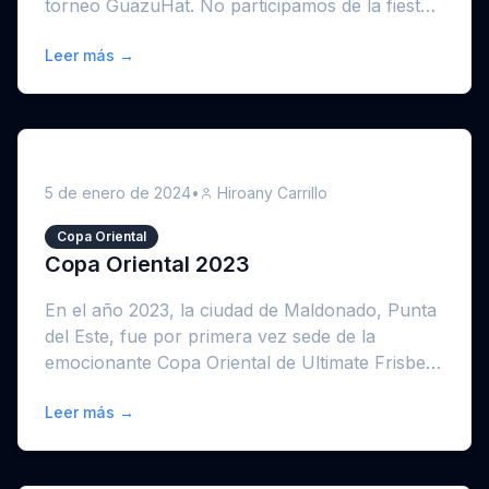
torneo GuazuHat. No participamos de la fiesta
de...
Leer más →
5 de enero de 2024
•
Hiroany Carrillo
Copa Oriental
Copa Oriental 2023
En el año 2023, la ciudad de Maldonado, Punta
del Este, fue por primera vez sede de la
emocionante Copa Oriental de Ultimate Frisbee,
un torneo...
Leer más →