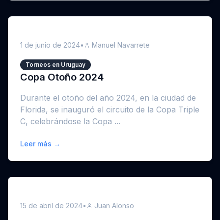
1 de junio de 2024
•
Manuel Navarrete
Torneos en Uruguay
Copa Otoño 2024
Durante el otoño del año 2024, en la ciudad de
Florida, se inauguró el circuito de la Copa Triple
C, celebrándose la Copa ...
Leer más →
15 de abril de 2024
•
Juan Alonso