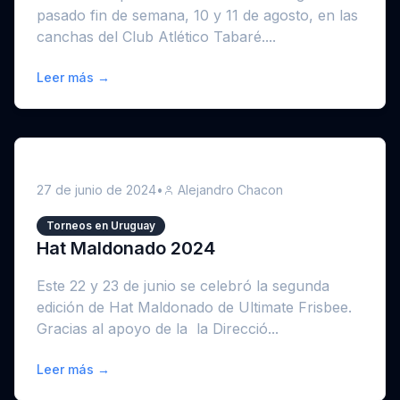
pasado fin de semana, 10 y 11 de agosto, en las
canchas del Club Atlético Tabaré....
Leer más →
27 de junio de 2024
•
Alejandro Chacon
Torneos en Uruguay
Hat Maldonado 2024
Este 22 y 23 de junio se celebró la segunda
edición de Hat Maldonado de Ultimate Frisbee.
Gracias al apoyo de la la Direcció...
Leer más →