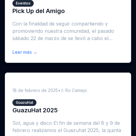
Eventos
Pick Up del Amigo
Con la finalidad de seguir compartiendo y
promoviendo nuestra comunidad, el pasado
sábado 22 de marzo de se llevó a cabo el
primer pick ...
Leer más →
18 de febrero de 2025
•
Ro Camejo
GuazuHat
GuazuHat 2025
Sol, agua y disco El fin de semana del 8 y 9 de
febrero realizamos el Guazuhat 2025, la quinta