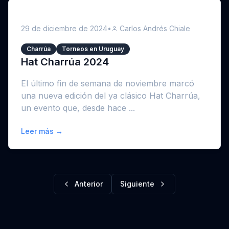
29 de diciembre de 2024
•
Carlos Andrés Chiale
Charrúa
Torneos en Uruguay
Hat Charrúa 2024
El último fin de semana de noviembre marcó
una nueva edición del ya clásico Hat Charrúa,
un evento que, desde hace ...
Leer más →
Anterior
Siguiente