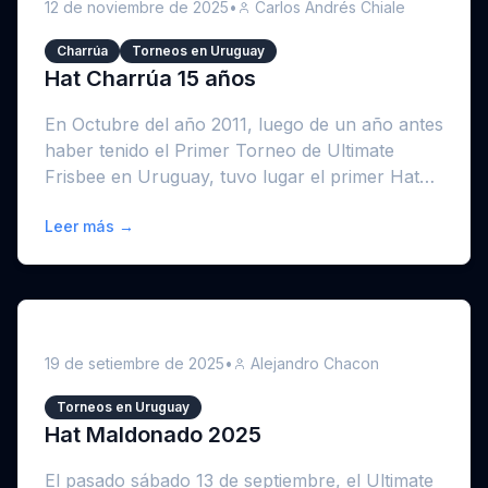
12 de noviembre de 2025
•
Carlos Andrés Chiale
Charrúa
Torneos en Uruguay
Hat Charrúa 15 años
En Octubre del año 2011, luego de un año antes
haber tenido el Primer Torneo de Ultimate
Frisbee en Uruguay, tuvo lugar el primer Hat
qu...
Leer más →
19 de setiembre de 2025
•
Alejandro Chacon
Torneos en Uruguay
Hat Maldonado 2025
El pasado sábado 13 de septiembre, el Ultimate