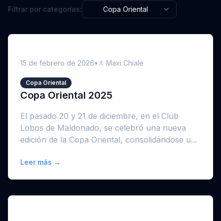
Filtrar por categorías:
Copa Oriental
15 de febrero de 2026
•
Maxi Chiale
Copa Oriental
Copa Oriental 2025
El pasado 20 y 21 de diciembre, en el Club
Lobos de Maldonado, se celebró una nueva
edición de la Copa Oriental, consolidándose u...
Leer más →