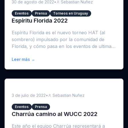
30 de agosto de 2022
•
Sebastian Nuñez
Eventos
Prensa
Torneos en Uruguay
Espíritu Florida 2022
Espíritu Florida es el nuevo torneo HAT (al
sombrero) impulsado por la comunidad de
Florida, y cómo pasa en los eventos de ultimate
fris...
Leer más →
3 de julio de 2022
•
Sebastian Nuñez
Eventos
Prensa
Charrúa camino al WUCC 2022
Este año el equipo Charrúa representará a